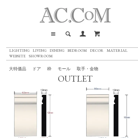
LIGHTING
LIVING
DINING
BEDROOM
DECOR
MATERIAL
WEBSITE
SHOWROOM
大特価品
ドア
枠
モール
取手・金物
OUTLET