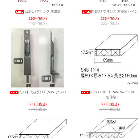
RHP 2.5 プリンス 無塗装
RHP 3.5 プリンス 無塗装 パイ
220円(税込)
275円(税込)
440円(税込)
550円(税込)
ﾌﾗﾝｽｵﾄｼ(芯長ﾀｲﾌﾟ)S-360 アンバ
ﾚｲﾆｱﾏﾙﾁﾎﾞｰﾄﾞ S4S 1X4 7’ 2150m
ー
無塗装
385円(税込)
880円(税込)
770円(税込)
1,760円(税込)