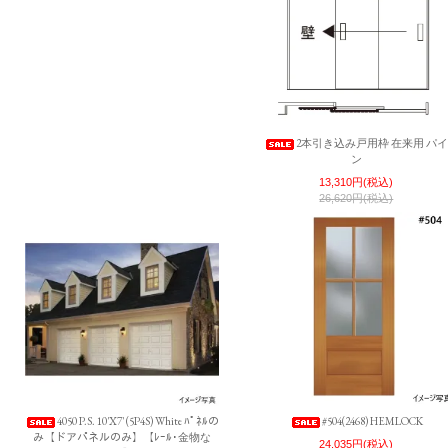
2本引き込み戸用枠 在来用 パ
ン
13,310円(税込)
26,620円(税込)
4050 P.S. 10'X7' (5P4S) White ﾊﾟﾈﾙの
#504(2468) HEMLOCK
み【ドアパネルのみ】【ﾚｰﾙ･金物な
24,035円(税込)