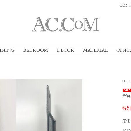
CONT
INING
BEDROOM
DECOR
MATERIAL
OFFIC
OUTL
金物 
特
定
1912