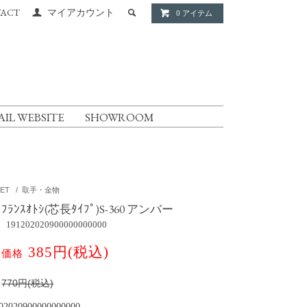
ACT
マイアカウント
0 アイテム
AIL WEBSITE
SHOWROOM
ET
/
取手・金物
ﾌﾗﾝｽｵﾄｼ(芯長ﾀｲﾌﾟ)S-360 アンバー
191202020900000000000
385円(税込)
別価格
価
770円(税込)
02020900000000000