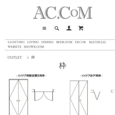
LIGHTING
LIVING
DINING
BEDROOM
DECOR
MATERIAL
WEBSITE
SHOWROOM
OUTLET
>
枠
枠