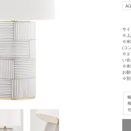
サイズ
※上
※米
(コ
※エ
い合
※米
お願
※別