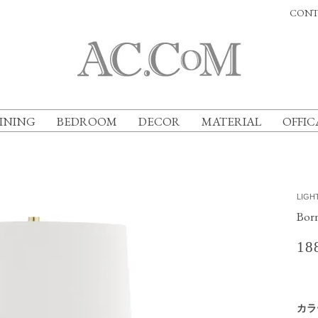
CONT
INING
BEDROOM
DECOR
MATERIAL
OFFIC
LIGH
Bor
18
カラ