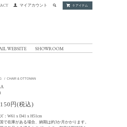
ACT
マイアカウント
0 アイテム
AIL WEBSITE
SHOWROOM
NG
/
CHAIR & OTTOMAN
EA
1
,150円(税込)
：W61 x D41 x H51cm
国で在庫がある場合、納期は約3か月かかります。