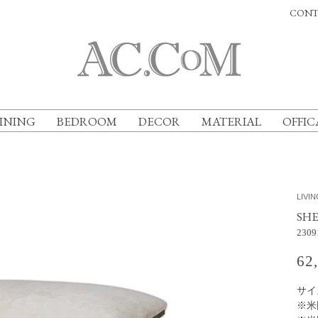
CONT
INING
BEDROOM
DECOR
MATERIAL
OFFIC
LIVI
SH
2309
62
サイズ
※米