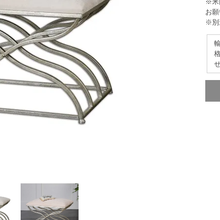
※米
お願
※別