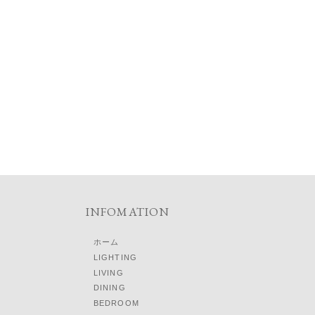
INFOMATION
ホーム
LIGHTING
LIVING
DINING
BEDROOM