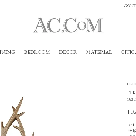
CONT
INING
BEDROOM
DECOR
MATERIAL
OFFIC
LIGH
EL
1631
10
サイズ
※価