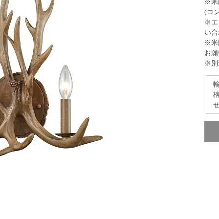
※米
(コ
※エ
い合
※米
お願
※別